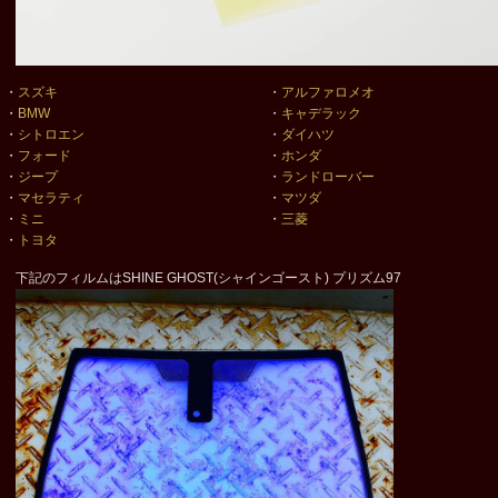
・
スズキ
・
アルファロメオ
・
BMW
・
キャデラック
・
シトロエン
・
ダイハツ
・
フォード
・
ホンダ
・
ジープ
・
ランドローバー
・
マセラティ
・
マツダ
・
ミニ
・
三菱
・
トヨタ
下記のフィルムはSHINE GHOST(シャインゴースト) プリズム97