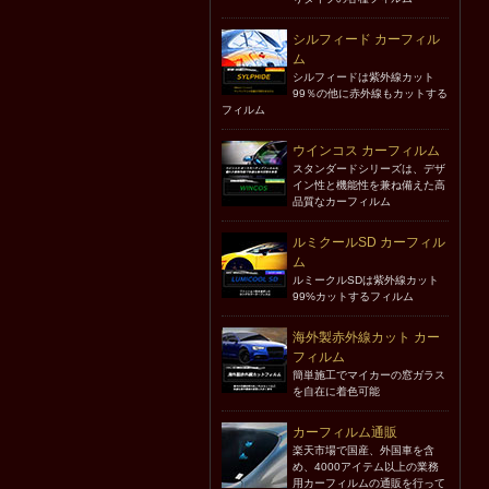
シルフィード カーフィル
ム
シルフィードは紫外線カット
99％の他に赤外線もカットする
フィルム
ウインコス カーフィルム
スタンダードシリーズは、デザ
イン性と機能性を兼ね備えた高
品質なカーフィルム
ルミクールSD カーフィル
ム
ルミークルSDは紫外線カット
99%カットするフィルム
海外製赤外線カット カー
フィルム
簡単施工でマイカーの窓ガラス
を自在に着色可能
カーフィルム通販
楽天市場で国産、外国車を含
め、4000アイテム以上の業務
用カーフィルムの通販を行って