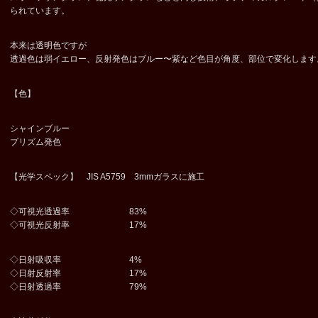
られています。
本来は透明色ですが
透過色は弱イエロー、反射発色はブルー〜紫など色目が角度、部位で変化します
【色】
シャインブルー
プリズム発色
【光学スペック】 JIS A5759 3mmガラスに施工
◇可視光透過率 83%
◇可視光反射率 17%
◇日射吸収率 4%
◇日射反射率 17%
◇日射透過率 79%