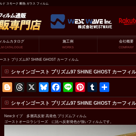
ールド スモーク 断熱 ガラス フィルム
ィルムカタログ
施工例
会社概要
ILM CATALOGUE
WORKS
COMPANY
スト プリズム97 SHINE GHOST カーフィルム
シャインゴースト プリズム97 SHINE GHOST カーフィ
Blogger
Threads
X
Bluesky
Facebook
Line
Pinterest
Tumblr
共
有
シャインゴースト プリズム97 SHINE GHOST カーフィ
Newタイプ 多層高反射 高発色 プリズムフィルム
ゴーストオーロラシリーズ に比べ反射発色が強いフィルムです。