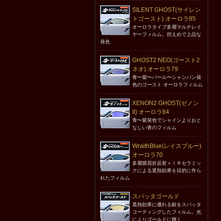
SILENT GHOST(サイレン
トゴースト) オーロラ85
オーロラタイプ多層マルチレイ
ヤーフィルム。控えめで上品な
発色
GHOST2 NEO(ゴースト2
ネオ) オーロラ79
青〜紫〜パール〜シャンパン発
色のゴースト オーロラフィルム
XENON2 GHOST(ゼノン
II) オーロラ84
青〜紫発色でシャインよりおと
なしい青のフィルム
WraithBlue(レイスブルー)
オーロラ70
多層膜屈折反射＋ＩＲセラミッ
クによる遮熱効果を目的に作ら
れたフィルム
スパッタゴールド
遮熱効果に優れる銀をスパッタ
コーティングしたフィルム。光
によりゴールドに輝く