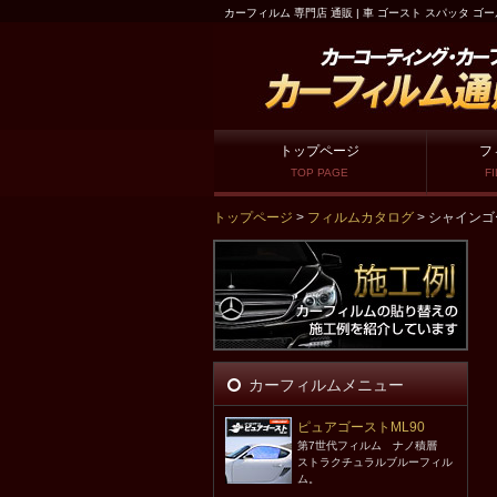
カーフィルム 専門店 通販 | 車 ゴースト スパッタ ゴ
トップページ
フ
TOP PAGE
F
トップページ
>
フィルムカタログ
> シャインゴー
カーフィルムメニュー
ピュアゴーストML90
第7世代フィルム ナノ積層
ストラクチュラルブルーフィル
ム。