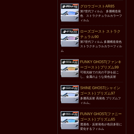
グロウゴーストAR85
第7世代フィルム 多層構造発
色 ストラクチュラルカラーフ
ィルム
ローズゴースト ストラク
チュラル90
第7世代フィルム 多層構造発色
ストラクチュラルカラーフィル
ム
FUNKY GHOST(ファンキ
ーゴースト) プリズム99
可視光線での光の干渉を起こ
し、金属のような発色反射
SHINE GHOST(シャイン
ゴースト) プリズム97
多層高反射 高発色 プリズムフ
ィルム。
FUNNY GHOST(ファニー
ゴースト) プリズム65
透過色・反射発色が色目多彩に
変化するフィルム