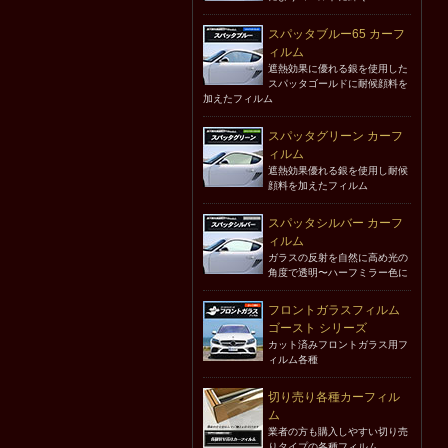
スパッタブルー65 カーフ
ィルム
遮熱効果に優れる銀を使用した
スパッタゴールドに耐候顔料を
加えたフィルム
スパッタグリーン カーフ
ィルム
遮熱効果優れる銀を使用し耐候
顔料を加えたフィルム
スパッタシルバー カーフ
ィルム
ガラスの反射を自然に高め光の
角度で透明〜ハーフミラー色に
フロントガラスフィルム
ゴースト シリーズ
カット済みフロントガラス用フ
ィルム各種
切り売り各種カーフィル
ム
業者の方も購入しやすい切り売
りタイプの各種フィルム