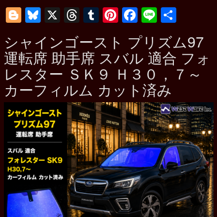
Blogger
Bluesky
X
Threads
Tumblr
Pinterest
Facebook
Line
共
有
シャインゴースト プリズム97
運転席 助手席 スバル 適合 フォ
レスター ＳＫ９ Ｈ３０，７～
カーフィルム カット済み