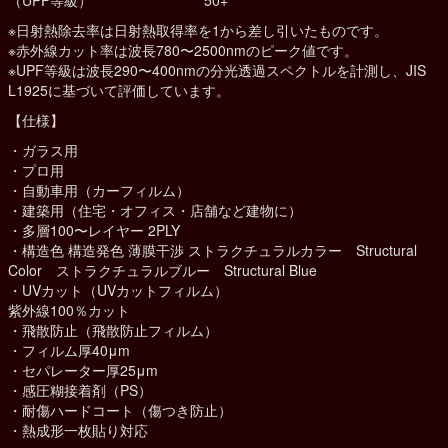
※日射熱除去率は日射熱取得率を1から差し引いたものです。
※赤外線カット率は波長780〜2500nmのピーク値です。
※UPF等級は波長290〜400nmの分光透過スペクトルを計測し、JIS
L1925に基づいて評価しています。
【仕様】
・ガラス用
・プロ用
・自動車用（カーフィルム）
・建築用（住宅・オフィス・店舗など建物に）
・多層100〜レイヤー 2PLY
・構造色 構造発色 薄膜干渉 ストラクチュラルカラー Structural
Color ストラクチュラルブルー Structural Blue
・UVカット（UVカットフィルム）
紫外線100％カット
・飛散防止（飛散防止フィルム）
・フィルム厚40μm
・セパレーター厚25μm
・感圧糊接着剤（PS）
・耐傷ハードコート（傷つき防止）
・熱成形一枚貼り対応