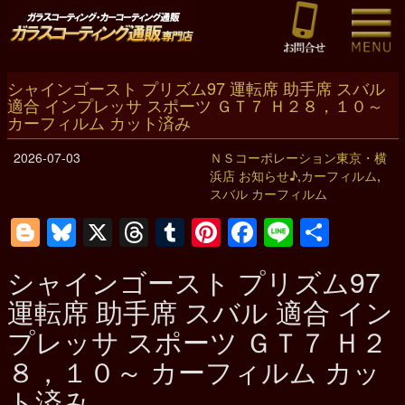
シャインゴースト プリズム97 運転席 助手席 スバル
適合 インプレッサ スポーツ ＧＴ７ Ｈ２８，１０～
カーフィルム カット済み
2026-07-03
ＮＳコーポレーション東京・横
浜店 お知らせ♪
,
カーフィルム
,
スバル カーフィルム
Blogger
Bluesky
X
Threads
Tumblr
Pinterest
Facebook
Line
共
有
シャインゴースト プリズム97
運転席 助手席 スバル 適合 イン
プレッサ スポーツ ＧＴ７ Ｈ２
８，１０～ カーフィルム カッ
ト済み