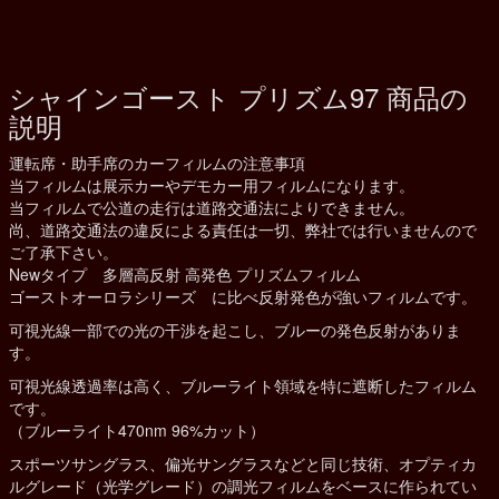
シャインゴースト プリズム97 商品の
説明
運転席・助手席のカーフィルムの注意事項
当フィルムは展示カーやデモカー用フィルムになります。
当フィルムで公道の走行は道路交通法によりできません。
尚、道路交通法の違反による責任は一切、弊社では行いませんので
ご了承下さい。
Newタイプ 多層高反射 高発色 プリズムフィルム
ゴーストオーロラシリーズ に比べ反射発色が強いフィルムです。
可視光線一部での光の干渉を起こし、ブルーの発色反射がありま
す。
可視光線透過率は高く、ブルーライト領域を特に遮断したフィルム
です。
（ブルーライト470nm 96%カット）
スポーツサングラス、偏光サングラスなどと同じ技術、オプティカ
ルグレード（光学グレード）の調光フィルムをベースに作られてい