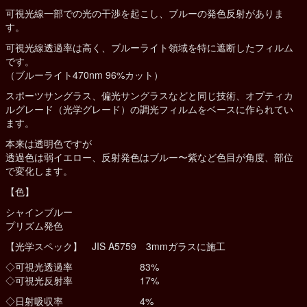
可視光線一部での光の干渉を起こし、ブルーの発色反射がありま
す。
可視光線透過率は高く、ブルーライト領域を特に遮断したフィルム
です。
（ブルーライト470nm 96%カット）
スポーツサングラス、偏光サングラスなどと同じ技術、オプティカ
ルグレード（光学グレード）の調光フィルムをベースに作られてい
ます。
本来は透明色ですが
透過色は弱イエロー、反射発色はブルー〜紫など色目が角度、部位
で変化します。
【色】
シャインブルー
プリズム発色
【光学スペック】 JIS A5759 3mmガラスに施工
◇可視光透過率 83%
◇可視光反射率 17%
◇日射吸収率 4%