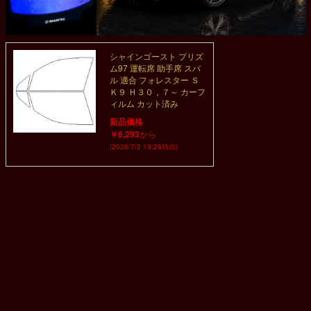
シャインゴースト プリズ
ム97 運転席 助手席 スバ
ル 適合 フォレスター Ｓ
Ｋ９ Ｈ３０，７～ カーフ
ィルム カット済み
新品価格
￥6,293
から
(2026/7/3 19:28時点)