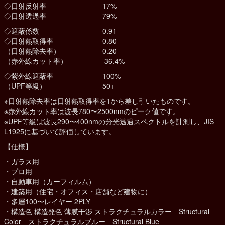
◇日射反射率 17%
◇日射透過率 79%
◇遮蔽係数 0.91
◇日射熱取得率 0.80
（日射熱除去率） 0.20
（赤外線カット率） 36.4%
◇紫外線遮蔽率 100%
（UPF等級） 50+
※日射熱除去率は日射熱取得率を1から差し引いたものです。
※赤外線カット率は波長780〜2500nmのピーク値です。
※UPF等級は波長290〜400nmの分光透過スペクトルを計測し、JIS
L1925に基づいて評価しています。
【仕様】
・ガラス用
・プロ用
・自動車用（カーフィルム）
・建築用（住宅・オフィス・店舗など建物に）
・多層100〜レイヤー 2PLY
・構造色 構造発色 薄膜干渉 ストラクチュラルカラー Structural
Color ストラクチュラルブルー Structural Blue