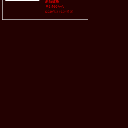
新品価格
￥5,460
から
(2026/7/3 19:34時点)