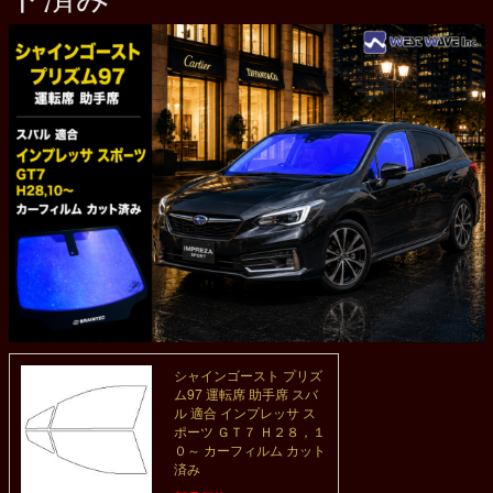
シャインゴースト プリズ
ム97 運転席 助手席 スバ
ル 適合 インプレッサ ス
ポーツ ＧＴ７ Ｈ２８，１
０～ カーフィルム カット
済み