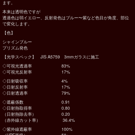
ます。
本来は透明色ですが
透過色は弱イエロー、反射発色はブルー〜紫など色目が角度、部位
で変化します。
【色】
シャインブルー
プリズム発色
【光学スペック】 JIS A5759 3mmガラスに施工
◇可視光透過率 83%
◇可視光反射率 17%
◇日射吸収率 4%
◇日射反射率 17%
◇日射透過率 79%
◇遮蔽係数 0.91
◇日射熱取得率 0.80
（日射熱除去率） 0.20
（赤外線カット率） 36.4%
◇紫外線遮蔽率 100%
（UPF等級） 50+