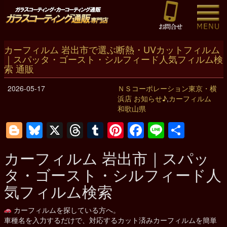
カーフィルム 岩出市で選ぶ断熱・UVカットフィルム
｜スパッタ・ゴースト・シルフィード人気フィルム検
索 通販
2026-05-17
ＮＳコーポレーション東京・横
浜店 お知らせ♪
,
カーフィルム
和歌山県
Blogger
Bluesky
X
Threads
Tumblr
Pinterest
Facebook
Line
共
有
カーフィルム
岩出市
｜スパッ
タ・ゴースト・シルフィード人
気フィルム検索
カーフィルムを探している方へ。
車種名を入力するだけで、対応するカット済みカーフィルムを簡単