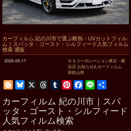
カーフィルム 紀の川市で選ぶ断熱・UVカットフィル
ム｜スパッタ・ゴースト・シルフィード人気フィルム
検索 通販
2026-05-17
ＮＳコーポレーション東京・横
浜店 お知らせ♪
,
カーフィルム
和歌山県
Blogger
Bluesky
X
Threads
Tumblr
Pinterest
Facebook
Line
共
有
カーフィルム
紀の川市
｜スパ
ッタ・ゴースト・シルフィード
人気フィルム検索
カーフィルムを探している方へ。