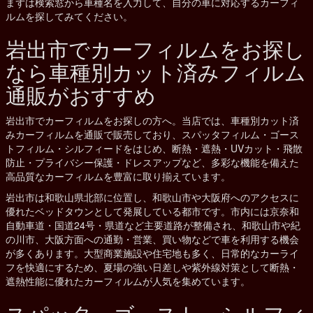
まずは検索窓から車種名を入力して、自分の車に対応するカーフィ
ルムを探してみてください。
岩出市でカーフィルムをお探し
なら車種別カット済みフィルム
通販がおすすめ
岩出市でカーフィルムをお探しの方へ。当店では、車種別カット済
みカーフィルムを通販で販売しており、スパッタフィルム・ゴース
トフィルム・シルフィードをはじめ、断熱・遮熱・UVカット・飛散
防止・プライバシー保護・ドレスアップなど、多彩な機能を備えた
高品質なカーフィルムを豊富に取り揃えています。
岩出市は和歌山県北部に位置し、和歌山市や大阪府へのアクセスに
優れたベッドタウンとして発展している都市です。市内には京奈和
自動車道・国道24号・県道など主要道路が整備され、和歌山市や紀
の川市、大阪方面への通勤・営業、買い物などで車を利用する機会
が多くあります。大型商業施設や住宅地も多く、日常的なカーライ
フを快適にするため、夏場の強い日差しや紫外線対策として断熱・
遮熱性能に優れたカーフィルムが人気を集めています。