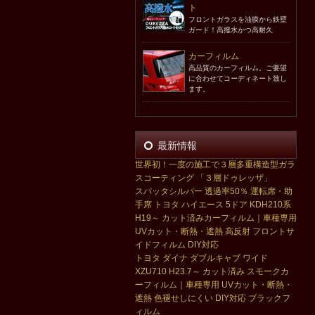
ト
フロントガラスを油膜から鉄壁
ガード！高撥水かつ高耐久
カーフィルム
高品質のカーフィルム。ご要望
に合わせてコーディネート致し
ます。
最新情報
世界初！一度の施工で３層多重構造型ガラ
スコーティング 「３層ドゥレッザ」
スパッタシルバー 透過率50％ 運転席・助
手席 トヨタ ハイエース 5ドア KDH210系
H19～ カット済みカーフィルム｜車種専用
UVカット・断熱・遮熱 高反射 フロントサ
イドフィルム DIY対応
トヨタ ダイナ ダブルキャブ ワイド
XZU710 H23.7～ カット済み スモークカ
ーフィルム｜車種専用 UVカット・断熱・
遮熱 色褪せしにくい DIY対応 ブラックフ
ィルム