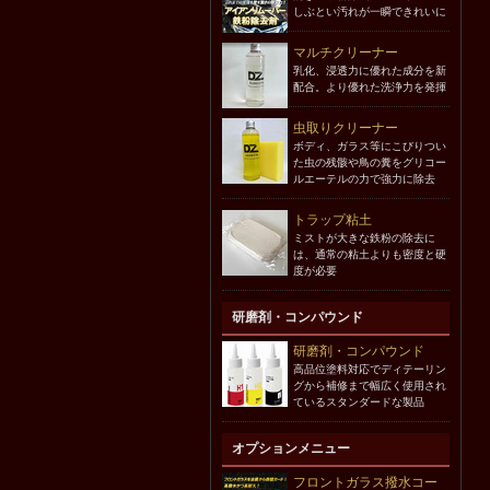
しぶとい汚れが一瞬できれいに
マルチクリーナー
乳化、浸透力に優れた成分を新
配合。より優れた洗浄力を発揮
虫取りクリーナー
ボディ、ガラス等にこびりつい
た虫の残骸や鳥の糞をグリコー
ルエーテルの力で強力に除去
トラップ粘土
ミストが大きな鉄粉の除去に
は、通常の粘土よりも密度と硬
度が必要
研磨剤・コンパウンド
研磨剤・コンパウンド
高品位塗料対応でディテーリン
グから補修まで幅広く使用され
ているスタンダードな製品
オプションメニュー
フロントガラス撥水コー