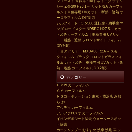
ンゴースト 運転席・助手席 トヨタ ヴォク
シー ZRR80 H26.1～ カット済みカーフィ
ルム｜車種専用 UVカット・断熱・遮熱 オ
ーロラフィルム DIY対応
シルフィード FGR-500 運転席・助手席 マ
ツダ ロードスター ND5RC H27.5～ カッ
ト済みカーフィルム｜車種専用 UVカッ
ト・断熱・遮熱 フロントサイドフィルム
DIY対応
トヨタ ハリアー MXUA80 R2.6～ スモー
クフィルム ブラック フロントガラスフィ
ルム カット済み｜車種専用 UVカット・断
熱・遮熱 カーフィルム DIY対応
カテゴリー
ＢＭＷ カーフィルム
ＧＭ カーフィルム
ＮＳコーポレーション東京・横浜店 お知
らせ♪
アウディ カーフィルム
アルファロメオ カーフィルム
イオンデポジット除去 ウォータースポッ
ト除去
カーシャンプー おすすめ 洗車 洗剤 車 シ