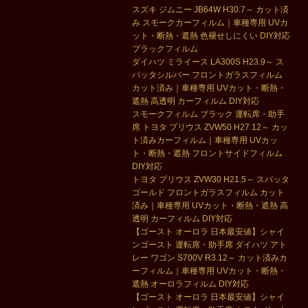
スズキ ジムニー JB64W H30.7～ カット済
み スモークカーフィルム｜車種専用 UVカ
ット・断熱・遮熱 色褪せしにくい DIY対応
ブラックフィルム
ダイハツ ミライース LA300S H23.9～ ス
パッタシルバー フロントガラスフィルム
カット済み｜車種専用 UVカット・断熱・
遮熱 高透明 カーフィルム DIY対応
スモークフィルム ブラック 運転席・助手
席 トヨタ プリウス ZVW50 H27.12～ カッ
ト済みカーフィルム｜車種専用 UVカッ
ト・断熱・遮熱 フロントサイドフィルム
DIY対応
トヨタ プリウス ZVW30 H21.5～ スパッタ
ゴールド フロントガラスフィルム カット
済み｜車種専用 UVカット・断熱・遮熱 高
透明 カーフィルム DIY対応
【ゴースト オーロラ 日本最安値】シャイ
ンゴースト 運転席・助手席 ダイハツ アト
レー ワゴン S700V R3.12～ カット済みカ
ーフィルム｜車種専用 UVカット・断熱・
遮熱 オーロラフィルム DIY対応
【ゴースト オーロラ 日本最安値】シャイ