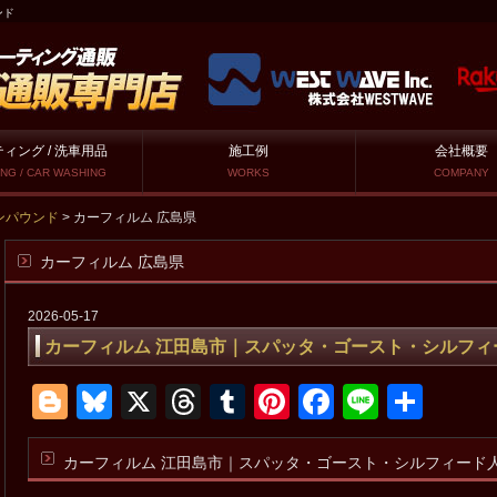
ンド
ィング / 洗車用品
施工例
会社概要
NG / CAR WASHING
WORKS
COMPANY
ンパウンド
>
カーフィルム 広島県
カーフィルム 広島県
2026-05-17
カーフィルム 江田島市｜スパッタ・ゴースト・シルフィ
Blogger
Bluesky
X
Threads
Tumblr
Pinterest
Facebook
Line
共
有
カーフィルム
江田島市
｜スパッタ・ゴースト・シルフィード