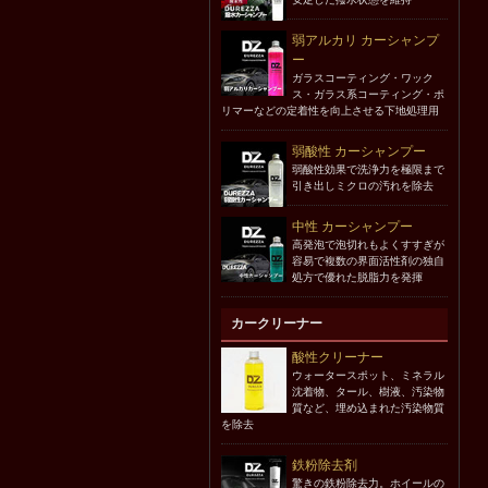
弱アルカリ カーシャンプ
ー
ガラスコーティング・ワック
ス・ガラス系コーティング・ポ
リマーなどの定着性を向上させる下地処理用
弱酸性 カーシャンプー
弱酸性効果で洗浄力を極限まで
引き出しミクロの汚れを除去
中性 カーシャンプー
高発泡で泡切れもよくすすぎが
容易で複数の界面活性剤の独自
処方で優れた脱脂力を発揮
カークリーナー
酸性クリーナー
ウォータースポット、ミネラル
沈着物、タール、樹液、汚染物
質など、埋め込まれた汚染物質
を除去
鉄粉除去剤
驚きの鉄粉除去力。ホイールの