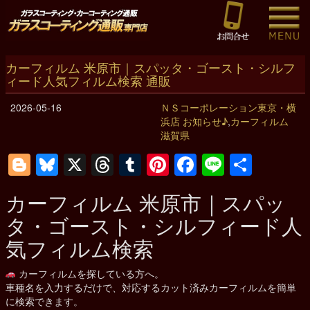
カーフィルム 米原市｜スパッタ・ゴースト・シルフ
ィード人気フィルム検索 通販
2026-05-16
ＮＳコーポレーション東京・横
浜店 お知らせ♪
,
カーフィルム
滋賀県
Blogger
Bluesky
X
Threads
Tumblr
Pinterest
Facebook
Line
共
有
カーフィルム
米原市
｜スパッ
タ・ゴースト・シルフィード人
気フィルム検索
カーフィルムを探している方へ。
車種名を入力するだけで、対応するカット済みカーフィルムを簡単
に検索できます。