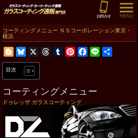
コーティングメニュー ＮＳコーポレーション東京・
横浜
Blogger
Bluesky
X
Threads
Tumblr
Pinterest
Facebook
Line
共
有
目次
コーティングメニュー
ドゥレッザ ガラスコーティング