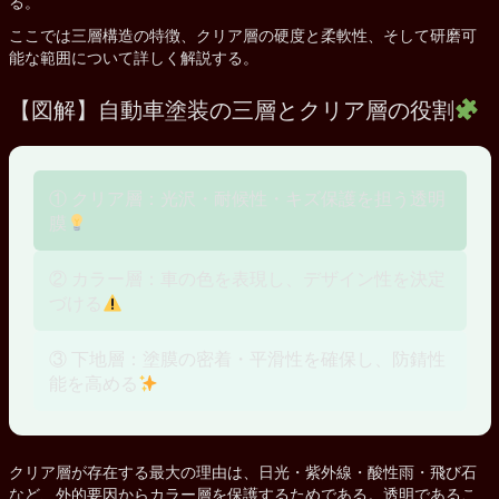
る。
ここでは三層構造の特徴、クリア層の硬度と柔軟性、そして研磨可
能な範囲について詳しく解説する。
【図解】自動車塗装の三層とクリア層の役割
① クリア層：光沢・耐候性・キズ保護を担う透明
膜
② カラー層：車の色を表現し、デザイン性を決定
づける
③ 下地層：塗膜の密着・平滑性を確保し、防錆性
能を高める
クリア層が存在する最大の理由は、日光・紫外線・酸性雨・飛び石
など、外的要因からカラー層を保護するためである。透明であるこ