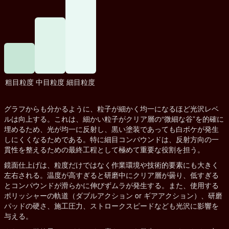
粗目粒度
中目粒度
細目粒度
グラフからも分かるように、粒子が細かく均一になるほど光沢レベ
ルは向上する。これは、細かい粒子がクリア層の“微細な谷”を的確に
埋めるため、光が均一に反射し、黒い塗装であっても白ボケが発生
しにくくなるためである。特に細目コンパウンドは、反射方向の一
貫性を整えるための最終工程として極めて重要な役割を担う。
鏡面仕上げは、粒度だけではなく作業環境や技術的要素にも大きく
左右される。温度が高すぎると研磨中にクリア層が曇り、低すぎる
とコンパウンドが滑らかに伸びずムラが発生する。また、使用する
ポリッシャーの軌道（ダブルアクション or ギアアクション）、研磨
パッドの硬さ、施工圧力、ストロークスピードなども光沢に影響を
与える。