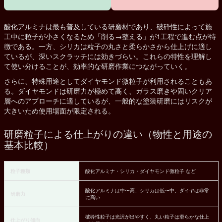
酸化アルミナは最も普及している研磨材であり、破砕性によって施
工中に粒子が小さくなるため「削る→整える」が1工程で進む点が特
徴である。一方、シリカは粒子の丸さと柔らかさから仕上げに適し
ているが、深いスクラッチには効きづらい。これらの特性を理解し
て使い分けることが、効率的な研磨作業につながっていく。
さらに、特殊用途としてダイヤモンド微粒子が利用されることもあ
る。ダイヤモンドは研磨力が極めて高く、ガラス磨きや固いクリア
層へのアプローチに適しているが、一般的な塗装研磨にはリスクが
大きいため使用場面が限定される。
研磨粒子による仕上がりの違い（物性と用途の
基本比較）
粒子種類
酸化アルミナ・シリカ・ダイヤモンド微粒子 など
酸化アルミナは中〜高、シリカは低〜中、ダイヤは非常
研磨力
に高い
破砕性粒子は光沢が出やすく、丸い粒子は滑らかな仕上
仕上がり傾向