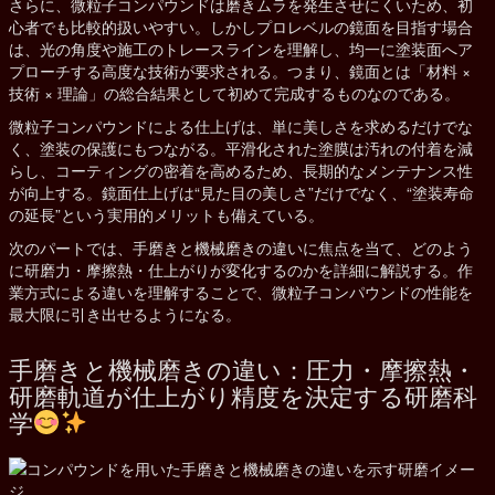
さらに、微粒子コンパウンドは磨きムラを発生させにくいため、初
心者でも比較的扱いやすい。しかしプロレベルの鏡面を目指す場合
は、光の角度や施工のトレースラインを理解し、均一に塗装面へア
プローチする高度な技術が要求される。つまり、鏡面とは「材料 ×
技術 × 理論」の総合結果として初めて完成するものなのである。
微粒子コンパウンドによる仕上げは、単に美しさを求めるだけでな
く、塗装の保護にもつながる。平滑化された塗膜は汚れの付着を減
らし、コーティングの密着を高めるため、長期的なメンテナンス性
が向上する。鏡面仕上げは“見た目の美しさ”だけでなく、“塗装寿命
の延長”という実用的メリットも備えている。
次のパートでは、手磨きと機械磨きの違いに焦点を当て、どのよう
に研磨力・摩擦熱・仕上がりが変化するのかを詳細に解説する。作
業方式による違いを理解することで、微粒子コンパウンドの性能を
最大限に引き出せるようになる。
手磨きと機械磨きの違い：圧力・摩擦熱・
研磨軌道が仕上がり精度を決定する研磨科
学