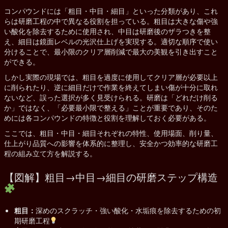
コンパウンドには「粗目・中目・細目」といった分類があり、これ
らは研磨工程の中で異なる役割を担っている。粗目は大きな傷や強
い酸化を除去するために使用され、中目は研磨後のザラつきを整
え、細目は鏡面レベルの光沢仕上げを実現する。適切な順序で使い
分けることで、最小限のクリア層削減で最大の美観を引き出すこと
ができる。
しかし実際の現場では、粗目を過度に使用してクリア層が必要以上
に削られたり、逆に細目だけで作業を終えてしまい傷が十分に取れ
ないなど、誤った選択が多く見受けられる。研磨は「どれだけ削る
か」ではなく、「必要最小限で整える」ことが重要であり、そのた
めには各コンパウンドの特徴と役割を理解しておく必要がある。
ここでは、粗目・中目・細目それぞれの特性、使用場面、削り量、
仕上がり品質への影響を体系的に整理し、安全かつ効率的な研磨工
程の組み立て方を解説する。
【図解】粗目→中目→細目の研磨ステップ構造
粗目：
深めのスクラッチ・強い酸化・水垢痕を除去するための初
期研磨工程