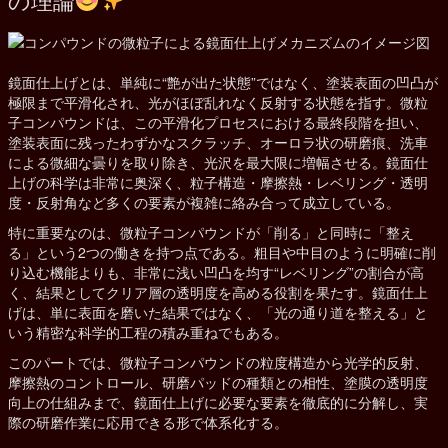
鏡面仕上げとは、単純に“艶が出た状態”ではなく、塗装表面の凹凸が
極限まで平滑化され、光がほぼ乱れなく反射する状態を指す。微粒
子コンパウンドは、この平滑化プロセスにおける最終段階を担い、
塗装表面に残ったわずかなスクラッチ、オーロラ状の研磨痕、洗車
による微細な曇りを取り除き、光沢を最大限に増幅させる。鏡面仕
上げの科学は非常に奥深く、粒子構造・摩擦熱・レベリング・透明
度・反射角など多くの要素が複雑に絡み合って成立している。
特に重要なのは、微粒子コンパウンドが「削る」と同時に「整え
る」という2つの働きを持つ点である。粗目や中目のように明確に削
り込む機能よりも、非常に浅い凹凸を均す“レベリング”の割合が高
く、結果としてクリア層の透明度を高める役割を果たす。鏡面仕上
げは、単に表面を磨いた結果ではなく、「光の通り道を整える」と
いう精密な科学的工程の積み重ねでもある。
このパートでは、微粒子コンパウンドの粒度構造から光学的反射、
摩擦熱のコントロール、研磨パッドの種類との相性、塗膜の透明度
向上の仕組みまで、鏡面仕上げに必要な要素を徹底的に分解し、実
際の研磨作業に応用できる形で体系化する。