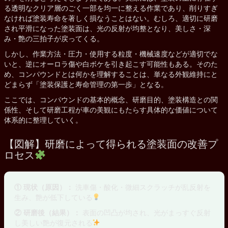
る透明なクリア層のごく一部を均一に整える作業であり、削りすぎ
なければ塗装寿命を著しく損なうことはない。むしろ、適切に研磨
され平滑になった塗装面は、光の反射が均整となり、美しさ・深
み・艶の三拍子が戻ってくる。
しかし、作業方法・圧力・使用する粒度・機械速度などが適切でな
いと、逆にオーロラ傷や白ボケを引き起こす可能性もある。そのた
め、コンパウンドとは何かを理解することは、単なる外観維持にと
どまらず「塗装保護と寿命管理の第一歩」となる。
ここでは、コンパウンドの基本的概念、研磨目的、塗装構造との関
係性、そして研磨工程が車の美観にもたらす具体的な価値について
体系的に整理していく。
【図解】研磨によって得られる塗装面の改善プ
ロセス
① 現状（原因）：
洗車傷・酸化・微細スクラッチが乱反射を
生み、艶が低下している
② 研磨後（結果）：
表面の凹凸が均され、光がまっすぐ反射
し美しい艶が復元される