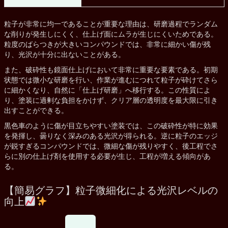
粒子が非常に均一であることが重要な理由は、研磨過程でランダム
な削りが発生しにくく、仕上げ面にムラが生じにくいためである。
粒度のばらつきが大きいコンパウンドでは、非常に細かい傷が残
り、光沢が十分に出ないことがある。
また、破砕性も鏡面仕上げにおいて非常に重要な要素である。初期
状態では微小な研磨を行い、作業が進むにつれて粒子が砕けてさら
に細かくなり、自然に「仕上げ研磨」へ移行する。この性質によ
り、塗装に過剰な負担をかけず、クリア層の透明度を最大限に引き
出すことができる。
黒色車のように傷が目立ちやすい塗装では、この破砕性が特に効果
を発揮し、曇りなく深みのある光沢が得られる。逆に粒子のエッジ
が鋭すぎるコンパウンドでは、微細な傷が残りやすく、後工程でさ
らに別の仕上げ剤を使用する必要が生じ、工程が増える傾向があ
る。
【簡易グラフ】粒子微細化による光沢レベルの
向上