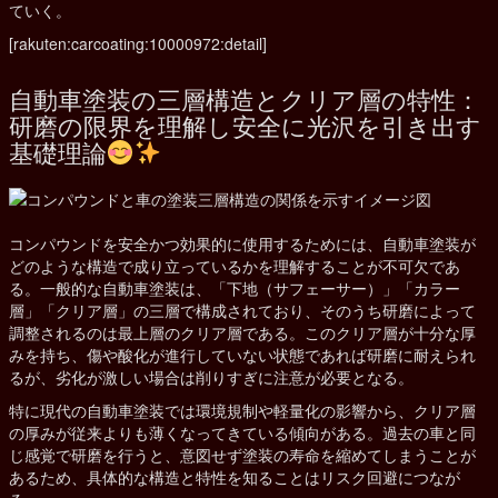
ていく。
[rakuten:carcoating:10000972:detail]
自動車塗装の三層構造とクリア層の特性：
研磨の限界を理解し安全に光沢を引き出す
基礎理論
コンパウンドを安全かつ効果的に使用するためには、自動車塗装が
どのような構造で成り立っているかを理解することが不可欠であ
る。一般的な自動車塗装は、「下地（サフェーサー）」「カラー
層」「クリア層」の三層で構成されており、そのうち研磨によって
調整されるのは最上層のクリア層である。このクリア層が十分な厚
みを持ち、傷や酸化が進行していない状態であれば研磨に耐えられ
るが、劣化が激しい場合は削りすぎに注意が必要となる。
特に現代の自動車塗装では環境規制や軽量化の影響から、クリア層
の厚みが従来よりも薄くなってきている傾向がある。過去の車と同
じ感覚で研磨を行うと、意図せず塗装の寿命を縮めてしまうことが
あるため、具体的な構造と特性を知ることはリスク回避につなが