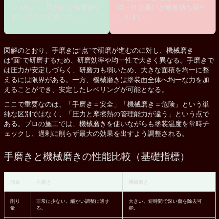
クが低い。局所的な傷補修や
均一性が高いが摩擦熱も発生
狭い部分の研磨に向く。
しやすい。
図解のとおり、手磨きは“点”で研磨が進むのに対し、機械磨き
は“面”で研磨するため、研磨効率や均一性で大きく異なる。手磨きで
は圧力が安定しづらく、研磨力も弱いため、大きな面積を均一に整
えるには限界がある。一方、機械磨きは塗装面全体へ均一な力を加
えることができ、安定したレベリングが可能となる。
ここで重要なのは、「手磨き＝安全」「機械磨き＝危険」という単
純な区別ではなく、「圧力と摩擦熱の管理能力が違う」という点で
ある。プロの施工では、機械磨きを使いながらも塗装温度を常時チ
ェックし、過剰に削らず最大の効果を出すよう調整される。
手磨きと機械磨きの性能比較（基礎指標）
項目
手磨き
機械磨き
削り
非常に少ない。細かい調整に適す
大きい。短時間で深い傷を除去可
量
る。
能。