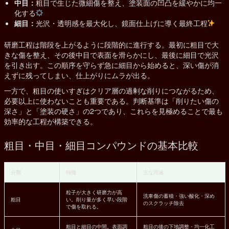
中目：
粗目で生じた微細傷を整え、塗装面の凹凸を緩やかに均一
化する
細目：
光沢・透明感を最大化し、鏡面仕上げに導く最終工程
研磨工程は階段を上がるように段階的に進行する。最初に粗目で大
きな傷を整え、その後中目で表面を滑らかにし、最後に細目で光沢
を引き出す。この順序を守らず急に細目から始めると、深い傷が消
えずに残ってしまい、仕上がりにムラが出る。
一方で、粗目の使いすぎはクリア層の過剰な削りにつながるため、
必要以上に使わないことも重要である。判断基準は「削りたい傷の
深さ」と「塗装の硬さ」の2つであり、これらを見極めることで最も
効率的な工程が構築できる。
粗目・中目・細目コンパウンドの基本比較
分類
特徴
主な用途
粒子が大きく研磨力が高
洗車傷の蓄積・強い酸化・深め
粗目
い。削り量が多く早い段階
のスクラッチ除去
で傷を取れる。
粗目と細目の中間。表面調
粗目の後の下地調整・均一化工