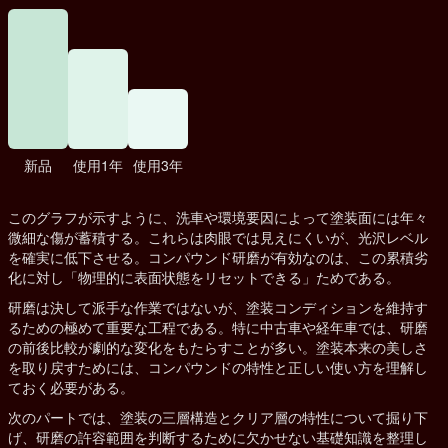
新品
使用1年
使用3年
このグラフが示すように、洗車や環境要因によって塗装面には年々
微細な傷が蓄積する。これらは肉眼では見えにくいが、光沢レベル
を確実に低下させる。コンパウンド研磨が有効なのは、この累積劣
化に対し「物理的に表面状態をリセットできる」ためである。
研磨は決して派手な作業ではないが、塗装コンディションを維持す
るための極めて重要な工程である。特に中古車や経年車では、研磨
の前後比較が劇的な変化をもたらすことが多い。塗装本来の美しさ
を取り戻すためには、コンパウンドの特性と正しい使い方を理解し
ておく必要がある。
次のパートでは、塗装の三層構造とクリア層の特性について掘り下
げ、研磨の許容範囲を判断するために欠かせない基礎知識を整理し