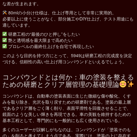
な差が生まれます。
80mlの小分け仕様は、仕上げ専用として非常に実用的。
必要以上に使うことがなく、部分施工やDIY仕上げ、テスト用途にも
適しています。
研磨工程の“最後のひと押し”をしたい
艶と透明感を最大限まで高めたい
プロレベルの最終仕上げを自宅で再現したい
このような目的を持つ方にとって、5949は研磨工程の完成度を決定
づける、信頼性の高い仕上げ用コンパウンドといえるでしょう。
コンパウンドとは何か：車の塗装を整える
ための研磨とクリア層管理の基礎理論
コンパウンドは、自動車の塗装表面に生じた微細な傷や酸化、くす
みを取り除き、光沢を取り戻すための研磨剤である。塗装の最上層
であるクリア層をごく薄く削り、表面平滑性を回復させることで、
鏡面のような美しい輝きを再現できる。車の美観を維持するための
基本工程として、専門的にも一般的にも広く使用されている。
多くのユーザーが誤解しがちなのは、コンパウンドが「塗装そのも
の」を削ると考えてしまう点である。実際には、塗装の上に存在す