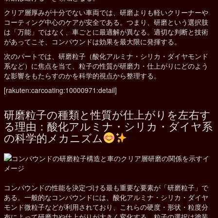
クリア層厚みが十分でない車両では、研磨よりも軽いクリーナーや
コーティング中心のケアが安全である。つまり、研磨という選択肢
は「万能」ではなく、車ごとに最適解が異なる。適切な判断と技術
があってこそ、コンパウンドは効果を最大限に発揮する。
次のパートでは、研磨粒子（酸化アルミナ・シリカ・ダイヤモンド
系など）に焦点を当て、粒子の性質が研磨力・仕上がりにどのよう
な影響をもたらすのかを科学的視点から整理する。
[rakuten:carcoating:10000971:detail]
研磨粒子の種類と性質が仕上がりを左右す
る理由：酸化アルミナ・シリカ・ダイヤ系
の科学的メカニズム
コンパウンドの性能を決定づける最も重要な要素が「研磨粒子」で
ある。一般的なコンパウンドには、酸化アルミナ・シリカ・ダイヤ
モンド微粒子などが利用されており、これらの硬度・形状・粒度分
布によって研磨力や仕上がりが大きく変化する。粒子の選択は塗装