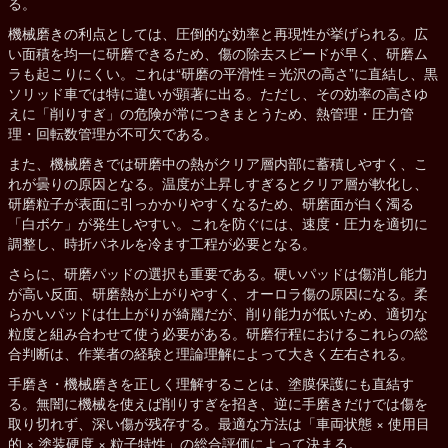
る。
機械磨きの利点としては、圧倒的な効率と再現性が挙げられる。広
い面積を均一に研磨できるため、傷の除去スピードが早く、研磨ム
ラも起こりにくい。これは“研磨の平滑性＝光沢の高さ”に直結し、黒
ソリッド車では特に違いが顕著に出る。ただし、その効率の高さゆ
えに「削りすぎ」の危険が常につきまとうため、熱管理・圧力管
理・回転数管理が不可欠である。
また、機械磨きでは研磨中の熱がクリア層内部に蓄積しやすく、こ
れが曇りの原因となる。温度が上昇しすぎるとクリア層が軟化し、
研磨粒子が表面に引っかかりやすくなるため、研磨面が白く濁る
「白ボケ」が発生しやすい。これを防ぐには、速度・圧力を適切に
調整し、時折パネルを冷ます工程が必要となる。
さらに、研磨パッドの選択も重要である。硬いパッドは傷消し能力
が高い反面、研磨熱が上がりやすく、オーロラ傷の原因になる。柔
らかいパッドは仕上がりが綺麗だが、削り能力が低いため、適切な
粒度と組み合わせて使う必要がある。研磨行程におけるこれらの総
合判断は、作業者の経験と理論理解によって大きく左右される。
手磨き・機械磨きを正しく理解することは、塗膜保護にも直結す
る。無闇に機械を使えば削りすぎを招き、逆に手磨きだけでは傷を
取り切れず、深い傷が残存する。最適な方法は「車両状態 × 使用目
的 × 塗装硬度 × 粒子特性」の総合評価によって決まる。