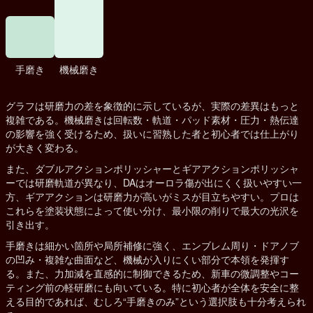
手磨き
機械磨き
グラフは研磨力の差を象徴的に示しているが、実際の差異はもっと
複雑である。機械磨きは回転数・軌道・パッド素材・圧力・熱伝達
の影響を強く受けるため、扱いに習熟した者と初心者では仕上がり
が大きく変わる。
また、ダブルアクションポリッシャーとギアアクションポリッシャ
ーでは研磨軌道が異なり、DAはオーロラ傷が出にくく扱いやすい一
方、ギアアクションは研磨力が高いがミスが目立ちやすい。プロは
これらを塗装状態によって使い分け、最小限の削りで最大の光沢を
引き出す。
手磨きは細かい箇所や局所補修に強く、エンブレム周り・ドアノブ
の凹み・複雑な曲面など、機械が入りにくい部分で本領を発揮す
る。また、力加減を直感的に制御できるため、新車の微調整やコー
ティング前の軽研磨にも向いている。特に初心者が全体を安全に整
える目的であれば、むしろ“手磨きのみ”という選択肢も十分考えられ