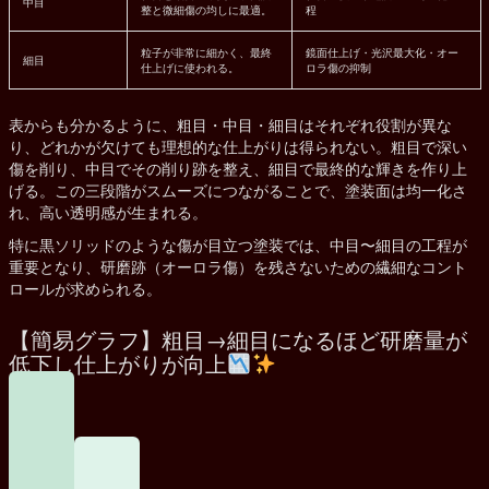
中目
整と微細傷の均しに最適。
程
粒子が非常に細かく、最終
鏡面仕上げ・光沢最大化・オー
細目
仕上げに使われる。
ロラ傷の抑制
表からも分かるように、粗目・中目・細目はそれぞれ役割が異な
り、どれかが欠けても理想的な仕上がりは得られない。粗目で深い
傷を削り、中目でその削り跡を整え、細目で最終的な輝きを作り上
げる。この三段階がスムーズにつながることで、塗装面は均一化さ
れ、高い透明感が生まれる。
特に黒ソリッドのような傷が目立つ塗装では、中目〜細目の工程が
重要となり、研磨跡（オーロラ傷）を残さないための繊細なコント
ロールが求められる。
【簡易グラフ】粗目→細目になるほど研磨量が
低下し仕上がりが向上