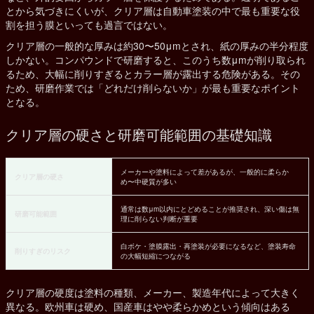
とから気づきにくいが、クリア層は自動車塗装の中で最も重要な役
割を担う膜といっても過言ではない。
クリア層の一般的な厚みは約30〜50μmとされ、紙の厚みの半分程度
しかない。コンパウンドで研磨すると、このうち数μmが削り取られ
るため、大幅に削りすぎるとカラー層が露出する危険がある。その
ため、研磨作業では「どれだけ削らないか」が最も重要なポイント
となる。
クリア層の硬さと研磨可能範囲の基礎知識
メーカーや塗料によって差があるが、一般的に柔らか
クリア層の硬さ
め〜中硬質が多い
通常は数μm以内にとどめることが推奨され、深い傷は無
研磨可能範囲
理に削らない判断が重要
白ボケ・塗膜露出・再塗装が必要になるなど、塗装寿命
削りすぎのリスク
の大幅短縮につながる
クリア層の硬度は塗料の種類、メーカー、製造年代によって大きく
異なる。欧州車は硬め、国産車はやや柔らかめという傾向はある