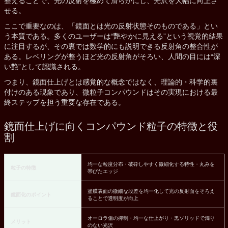
せる。
ここで重要なのは、「鏡面とは光の反射状態そのものである」とい
う本質である。多くのユーザーは“艷やかに見える”という視覚的結果
に注目するが、その裏では数学的にも説明できる反射角の整合性が
ある。レベリングが整うほど光の反射角がそろい、人間の目には“深
い艶”として認識される。
つまり、鏡面仕上げとは感覚的な概念ではなく、理論的・科学的裏
付けのある現象であり、微粒子コンパウンドはその実現における最
終ステップを担う重要な存在である。
鏡面仕上げに向くコンパウンド粒子の特徴と役
割
均一な粒度分布・破砕しやすく微細化する特性・丸みを
粒子の特徴
帯びたエッジ
塗膜表面の微細な段差を均一化して光の反射面をそろえ
鏡面化のポイント
ることで透明度が向上
オーロラ傷の抑制・均一な仕上がり・黒ソリッドで濁り
メリット
のない光沢