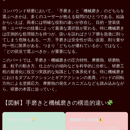
コンパウンド研磨において、「手磨き」と「機械磨き」のどちらを
選ぶべきかは、多くのユーザーが抱える疑問のひとつである。結論
からいえば、両者には明確な役割の違いが存在し、目的・塗装状
態・ユーザーの技量によって最適な選択肢が変わる。特に機械磨き
は圧倒的な処理能力を持つが、扱いを誤ればクリア層を急激に削っ
てしまう危険もある。一方、手磨きは安全性が高い反面、削り量や
均一性に限界がある。つまり「どちらが優れているか」ではなく、
「どの状況で選ぶべきか」が重要になる。
このパートでは、手磨き・機械磨きの圧力特性、摩擦熱、研磨軌
道、粒子の動き方、仕上がりの傾向などを科学的に分析し、研磨工
程の最適化に役立つ実践的な知識として体系化する。特に機械磨き
におけるダブルアクションとギアアクションの差異、パッドの回転
方向による塗膜応力、摩擦熱の発生メカニズムなども踏み込みなが
ら、研磨の本質に迫っていく。
【図解】手磨きと機械磨きの構造的違い
手磨きの特徴
機械磨きの特徴
圧力が弱く、削りすぎのリス
高速回転による強い研磨力。