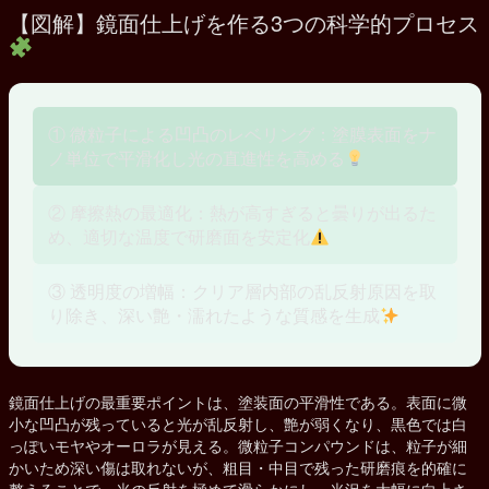
【図解】鏡面仕上げを作る3つの科学的プロセス
① 微粒子による凹凸のレベリング：塗膜表面をナ
ノ単位で平滑化し光の直進性を高める
② 摩擦熱の最適化：熱が高すぎると曇りが出るた
め、適切な温度で研磨面を安定化
③ 透明度の増幅：クリア層内部の乱反射原因を取
り除き、深い艶・濡れたような質感を生成
鏡面仕上げの最重要ポイントは、塗装面の平滑性である。表面に微
小な凹凸が残っていると光が乱反射し、艶が弱くなり、黒色では白
っぽいモヤやオーロラが見える。微粒子コンパウンドは、粒子が細
かいため深い傷は取れないが、粗目・中目で残った研磨痕を的確に
整えることで、光の反射を極めて滑らかにし、光沢を大幅に向上さ