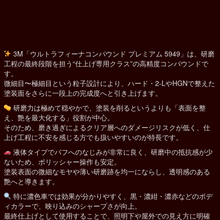
3M「ウルトラフィーナコンパウンド プレミアム 5949」は、研磨
工程の最終段階を担う“仕上げ専用クラス”の高精度コンパウンドで
す。
微細目〜極細目という粒子設計により、ハード・2-LやHGNで整えた
塗装面をさらに一段上の完成度へと引き上げます。
研磨力は極めて穏やかで、塗装を削るというよりも「表面を整
え、艶を最大化する」役割が中心。
そのため、磨き過ぎによるクリア層へのダメージリスクが低く、仕
上げ工程に不安を感じる方でも扱いやすいのが特長です。
液体タイプでバフへのなじみが非常に良く、研磨中の抵抗感が少
ないため、ポリッシャー操作も安定。
塗装表面の微細なモヤや薄い研磨跡を均一にならし、透明感のある
艶へと導きます。
特に濃色車では効果が分かりやすく、黒・濃紺・濃赤などのボデ
ィカラーで、映り込みのシャープさが向上。
最終仕上げとして使用することで、照明下や屋外での見え方に明確