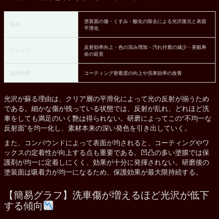
塗装面の傷・くすみ・酸化の除去による光沢復元と表面
目的
平滑化
反射効率向上・色の深み増加・汚れ付着の減少・美観寿
メリット
命の延長
副次効果
コーティング密着度の向上や洗車効率の改善
光沢が蘇る理由は、クリア層の平滑化によって光の反射が揃うため
である。細かな傷が残っている状態では、反射が乱れ、どれほど洗
車をしても満足のいく艶は得られない。研磨によってこの“不均一な
反射面”を均一化し、素材本来の深い発色を引き出していく。
また、コンパウンドによって表面が均されると、コーティングやワ
ックスの定着性が向上する点も重要である。凹凸の多い塗膜では保
護剤が均一に定着しにくく、効果が十分に発揮されない。研磨後の
塗装面は吸着力が均一になるため、保護効果が最大限持続する。
【簡易グラフ】洗車傷が増えるほど光沢が低下
する傾向