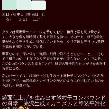
粗目（削
中目（整
細目（仕
る）
える）
上げ）
グラフは研磨量のイメージを示しており、粗目は最も削り量が多
く、大きな傷を短時間で整える能力を持つ。その一方、細目は削り
量が少なく光沢生成に特化しているため、クリア層を守りつつ美観
を高める用途に向いている。
重要なのは、深い傷を「無理に細目で取ろうとしないこと」、そし
て「粗目の使いすぎでクリア層を不必要に削らないこと」である。
この2つのバランスを取ることが、研磨の安全性と仕上がりを両立す
る鍵になる。
次のパートでは、鏡面仕上げを生み出す微粒子コンパウンドの科学
を掘り下げ、光沢構造とレベリングがどのように作用しているのか
を詳しく解説する。
鏡面仕上げを生み出す微粒子コンパウンド
の科学：光沢生成メカニズムと塗装平滑化
の理論