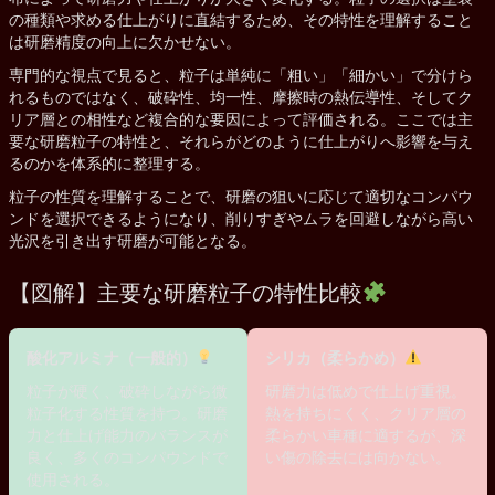
の種類や求める仕上がりに直結するため、その特性を理解すること
は研磨精度の向上に欠かせない。
専門的な視点で見ると、粒子は単純に「粗い」「細かい」で分けら
れるものではなく、破砕性、均一性、摩擦時の熱伝導性、そしてク
リア層との相性など複合的な要因によって評価される。ここでは主
要な研磨粒子の特性と、それらがどのように仕上がりへ影響を与え
るのかを体系的に整理する。
粒子の性質を理解することで、研磨の狙いに応じて適切なコンパウ
ンドを選択できるようになり、削りすぎやムラを回避しながら高い
光沢を引き出す研磨が可能となる。
【図解】主要な研磨粒子の特性比較
酸化アルミナ（一般的）
シリカ（柔らかめ）
粒子が硬く、破砕しながら微
研磨力は低めで仕上げ重視。
粒子化する性質を持つ。研磨
熱を持ちにくく、クリア層の
力と仕上げ能力のバランスが
柔らかい車種に適するが、深
良く、多くのコンパウンドで
い傷の除去には向かない。
使用される。