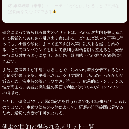
③ 維持段階（未来）：
コーティングと併用することで平滑な
塗装面を長期保持できる
研磨によって得られる最大のメリットは、光の反射方向を整えるこ
とで視覚的な美しさを引き出す点にある。どれほど洗車を丁寧に行
っても、小傷や酸化によって塗装面は次第に乱反射を起こし始め
る。そこでコンパウンドを用いて微細な凹凸を削り整えると、光が
平行に反射するようになり、深い艶・透明感・色の濃さが顕著に引
き立つ。
また、塗装表面が平滑になることで、汚れの付着性が低下するとい
う副次効果もある。平滑化されたクリア層は、汚れの引っかかりが
減るため、洗車時の落としやすさが向上し、結果的にメンテナンス
性が高まる。美観と機能性の両面で利点が大きいのがコンパウンド
の特徴だ。
ただし、研磨は“クリア層の減少”を伴う行為であり無制限に行えるも
のではない。車種や塗装の状態によって、研磨の許容範囲は異なる
ため、適切な判断が不可欠となる。
研磨の目的と得られるメリット一覧