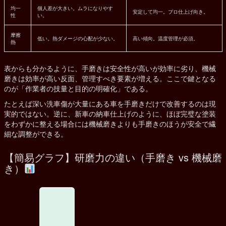
均一
個人差が大きい。ムラになりやす
安定して均一。プロ仕上げ向き。
性
い。
摩擦
低い。熱ダメージの心配が少ない。
高い傾向。温度管理が必須。
熱
表からも分かるように、手磨きは安全性が高いが効率に劣り、機械
磨きは効率が高い反面、管理すべき要素が増える。ここで鍵となる
のが「作業者の技量と目的の明確化」である。
たとえば深い洗車傷が大量にある車を手磨きだけで改善するのは現
実的ではない。逆に、新車の納車仕上げのように、ほぼ完璧な塗装
をわずかに整える場合には機械磨きよりも手磨きのほうが安全で繊
細な調整ができる。
【簡易グラフ】研磨力の違い（手磨き vs 機械磨
き）