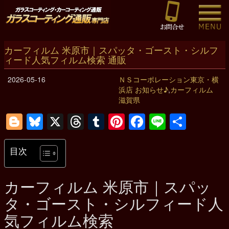
カーフィルム 米原市｜スパッタ・ゴースト・シルフ
ィード人気フィルム検索 通販
2026-05-16
ＮＳコーポレーション東京・横
浜店 お知らせ♪
,
カーフィルム
滋賀県
Blogger
Bluesky
X
Threads
Tumblr
Pinterest
Facebook
Line
共
有
目次
カーフィルム
米原市
｜スパッ
タ・ゴースト・シルフィード人
気フィルム検索