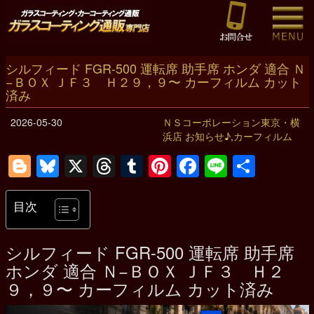
シルフィード FGR-500 運転席 助手席 ホンダ 適合 Ｎ
−ＢＯＸ ＪＦ３ Ｈ２９，９〜 カーフィルム カット
済み
2026-05-30
ＮＳコーポレーション東京・横
浜店 お知らせ♪
,
カーフィルム
Blogger
Bluesky
X
Threads
Tumblr
Pinterest
Facebook
Line
共
有
目次
シルフィード FGR-500 運転席 助手席
ホンダ 適合 Ｎ−ＢＯＸ ＪＦ３ Ｈ２
９，９〜 カーフィルム カット済み