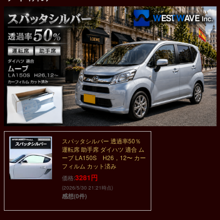
スパッタシルバー 透過率50％
運転席 助手席 ダイハツ 適合 ム
ーブ LA150S H26，12〜 カー
フィルム カット済み
3281円
価格:
(2026/5/30 21:21時点)
感想(0件)