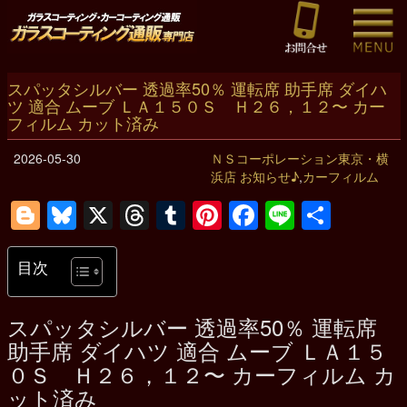
スパッタシルバー 透過率50％ 運転席 助手席 ダイハ
ツ 適合 ムーブ ＬＡ１５０Ｓ Ｈ２６，１２〜 カー
フィルム カット済み
2026-05-30
ＮＳコーポレーション東京・横
浜店 お知らせ♪
,
カーフィルム
Blogger
Bluesky
X
Threads
Tumblr
Pinterest
Facebook
Line
共
有
目次
スパッタシルバー 透過率50％ 運転席
助手席 ダイハツ 適合 ムーブ ＬＡ１５
０Ｓ Ｈ２６，１２〜 カーフィルム カ
ット済み